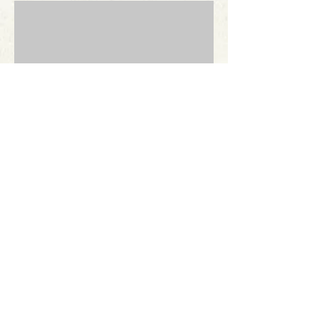
Datenschutz
Impressum
Login
Rainer Kuisel Vertriebs GmbH
Rindegg 12a
87484 Nesselwang